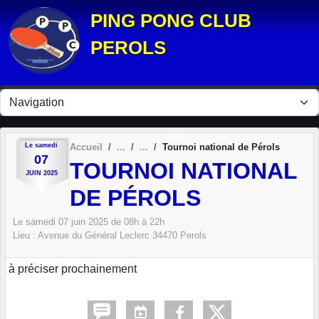
Panneau de gestion des cookies
PING PONG CLUB
PEROLS
Le
samedi
Accueil
Tournoi national de Pérols
07
TOURNOI NATIONAL
JUIN
2025
DE PÉROLS
Le
samedi
07
juin
2025
de 08h à 22h
Lieu :
Avenue du Général Leclerc
34470
Perols
à préciser prochainement