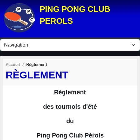
Panneau de gestion des cookies
PING PONG CLUB
PEROLS
Accueil
Règlement
RÈGLEMENT
Règlement
des tournois d'été
du
Ping Pong Club Pérols